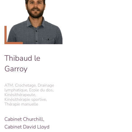
Thibaud le
Garroy
ATM, Crochetage, Drainage
lymphatique, Ecole du dos,
Kinésithérapeute,
Kinésithérapie sportive,
Thérapie manuelle
Cabinet Churchill,
Cabinet David Lloyd