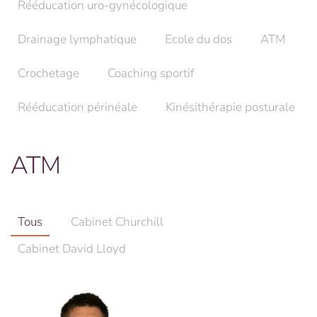
Rééducation uro-gynécologique
Drainage lymphatique
Ecole du dos
ATM
Crochetage
Coaching sportif
Rééducation périnéale
Kinésithérapie posturale
ATM
Tous
Cabinet Churchill
Cabinet David Lloyd