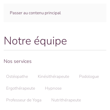
Menu
Passer au contenu principal
Notre équipe
Nos services
Ostéopathe
Kinésithérapeute
Podologue
Ergothérapeute
Hypnose
Professeur de Yoga
Nutrithérapeute