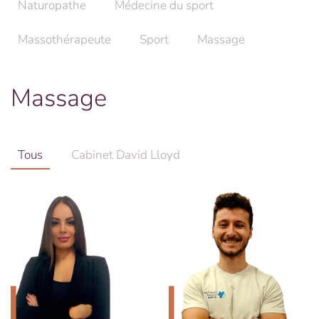
Naturopathe
Médecine du sport
Massothérapeute
Sport
Massage
Massage
Tous
Cabinet David Lloyd