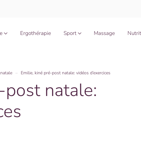
e
Ergothérapie
Sport
Massage
Nutri
tnatale
Emilie, kiné pré-post natale: vidéos d’exercices
é-post natale:
ces